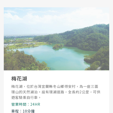
梅花湖
梅花湖，位於台灣宜蘭縣冬山鄉得安村，為一座三面
環山的天然湖泊。設有環湖道路，全長約2公里，可供
遊客騎乘自行車。
營業時間：24HR
車程：10分鐘