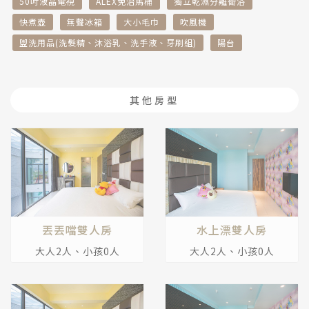
50吋液晶電視
ALEX免治馬桶
獨立乾濕分離衛浴
快煮壺
無聲冰箱
大小毛巾
吹風機
盥洗用品(洗髮精、沐浴乳、洗手液、牙刷組)
陽台
其他房型
丟丟噹雙人房
水上漂雙人房
大人2人、小孩0人
大人2人、小孩0人