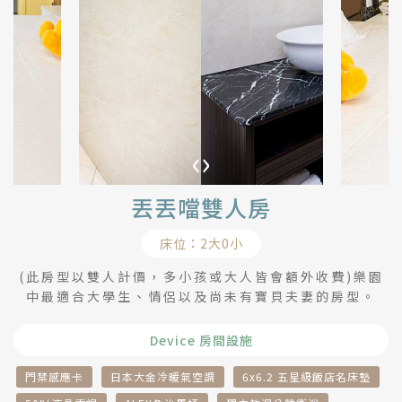
‹
›
丟丟噹雙人房
床位：2大0小
(此房型以雙人計價，多小孩或大人皆會額外收費)樂園
中最適合大學生、情侶以及尚未有寶貝夫妻的房型。
Device 房間設施
門禁感應卡
日本大金冷暖氣空調
6x6.2 五星級飯店名床墊