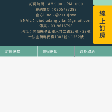
訂房時間：AM 9:00 ~ PM 10:00
聯絡電話：0905777288
線上訂房
官方Line：@211ujrwo
EMAIL： diudiudang.yilan@gmail.com
傳真：03-9616798
地址：宜蘭縣冬山鄉水井二路35號、37號
合法宜蘭縣民宿1303號、1362號
訂房匯款
住宿需知
改期取消
Follow Us